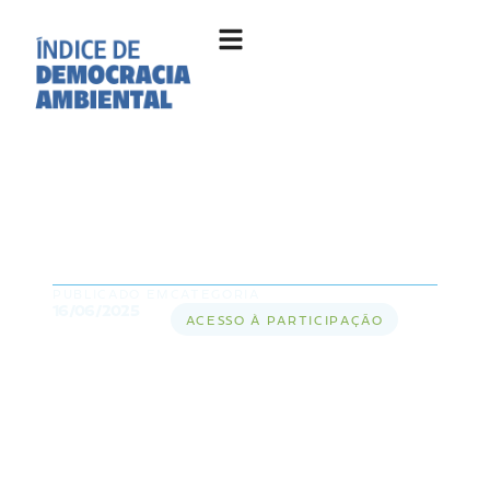
Acesso à participação em
decisões ambientais: o que
está falhando na Amazônia
PUBLICADO EM
CATEGORIA
16/06/2025
ACESSO À PARTICIPAÇÃO