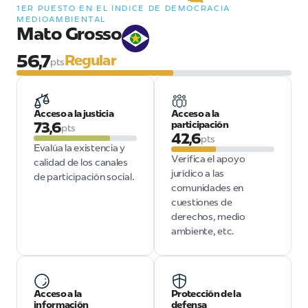
1ER PUESTO EN EL ÍNDICE DE DEMOCRACIA
MEDIOAMBIENTAL
Mato Grosso
56,7
Regular
pts
Acceso a la justicia
Acceso a la
73,6
participación
pts
42,6
pts
Evalúa la existencia y
Verifica el apoyo
calidad de los canales
jurídico a las
de participación social.
comunidades en
cuestiones de
derechos, medio
ambiente, etc.
Acceso a la
Protección de la
información
defensa