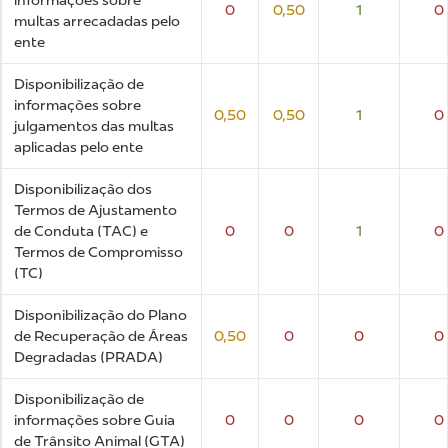
0
0,50
1
0
multas arrecadadas pelo
ente
Disponibilização de
informações sobre
0,50
0,50
1
0
julgamentos das multas
aplicadas pelo ente
Disponibilização dos
Termos de Ajustamento
de Conduta (TAC) e
0
0
1
0
Termos de Compromisso
(TC)
Disponibilização do Plano
de Recuperação de Áreas
0,50
0
0
0
Degradadas (PRADA)
Disponibilização de
informações sobre Guia
0
0
0
0
de Trânsito Animal (GTA)