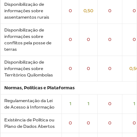
Disponibilização de
informações sobre
0
0,50
0
0
assentamentos rurais
Disponibilização de
informações sobre
0
0
0
0
conflitos pela posse de
terras
Disponibilização de
informações sobre
0
0
0
0,5
Territórios Quilombolas
Normas, Políticas e Plataformas
Regulamentação da Lei
1
1
0
1
de Acesso à Informação
Existência de Política ou
0
0
0
0
Plano de Dados Abertos