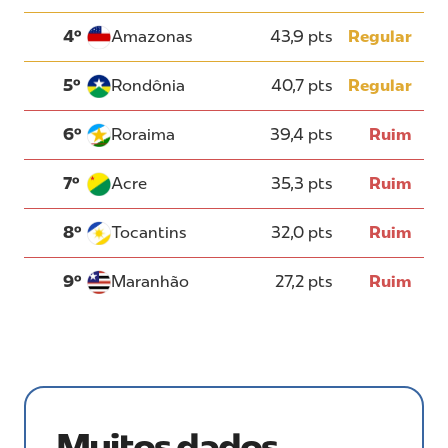
4º
Amazonas
43,9 pts
Regular
5º
Rondônia
40,7 pts
Regular
6º
Roraima
39,4 pts
Ruim
7º
Acre
35,3 pts
Ruim
8º
Tocantins
32,0 pts
Ruim
9º
Maranhão
27,2 pts
Ruim
Muitos dados