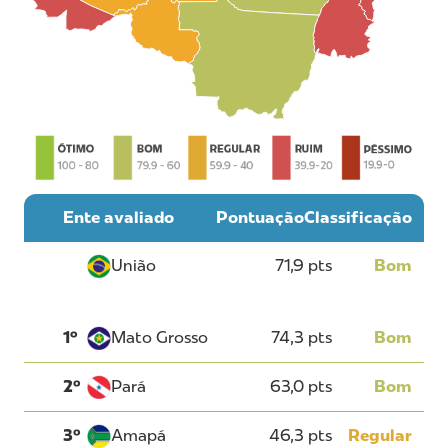
Ente avaliado
Pontuação
Classificação
União
71,9 pts
Bom
1º
Mato Grosso
74,3 pts
Bom
2º
Pará
63,0 pts
Bom
3º
Amapá
46,3 pts
Regular