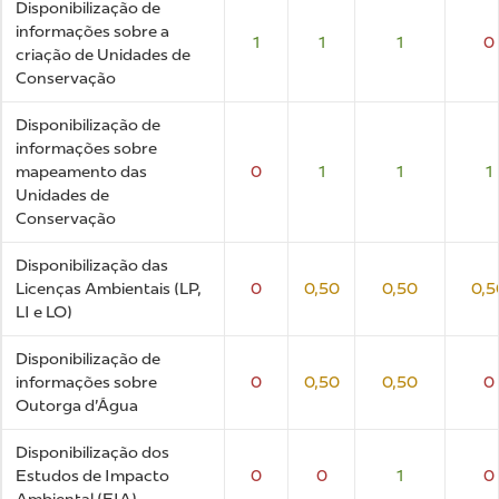
Disponibilização de
informações sobre a
1
1
1
0
criação de Unidades de
Conservação
Disponibilização de
informações sobre
mapeamento das
0
1
1
1
Unidades de
Conservação
Disponibilização das
Licenças Ambientais (LP,
0
0,50
0,50
0,5
LI e LO)
Disponibilização de
informações sobre
0
0,50
0,50
0
Outorga d'Água
Disponibilização dos
Estudos de Impacto
0
0
1
0
Ambiental (EIA)