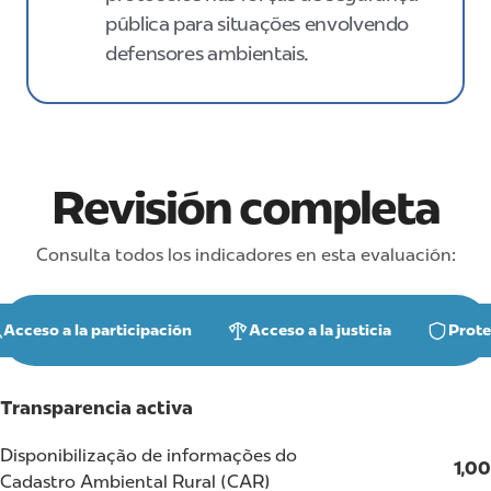
pública para situações envolvendo
defensores ambientais.
Revisión completa
Consulta todos los indicadores en esta evaluación:
Acceso a la participación
Acceso a la justicia
Prote
Transparencia activa
Disponibilização de informações do
1,00
Cadastro Ambiental Rural (CAR)