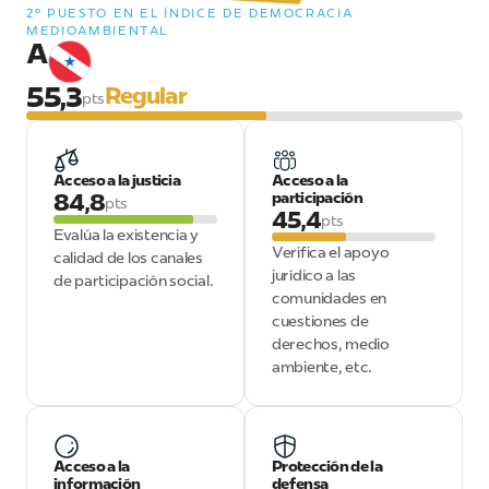
2º PUESTO EN EL ÍNDICE DE DEMOCRACIA
MEDIOAMBIENTAL
A
55,3
Regular
pts
Acceso a la justicia
Acceso a la
84,8
participación
pts
45,4
pts
Evalúa la existencia y
Verifica el apoyo
calidad de los canales
jurídico a las
de participación social.
comunidades en
cuestiones de
derechos, medio
ambiente, etc.
Acceso a la
Protección de la
información
defensa