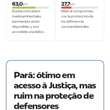
63,0
27,7
pts
pts
Evalúa si los datos
Mide el compromiso
medioambientales
con la protección de
pertinentes están
los defensores
disponibles y son
socioambientales.
accesibles al público.
Pará: ótimo em
acesso à Justiça, mas
ruim na proteção de
defensores