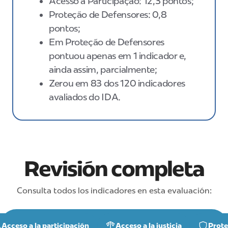
Acesso à Participação: 12,3 pontos;
Proteção de Defensores: 0,8
pontos;
Em Proteção de Defensores
pontuou apenas em 1 indicador e,
ainda assim, parcialmente;
Zerou em 83 dos 120 indicadores
avaliados do IDA.
Revisión completa
Consulta todos los indicadores en esta evaluación:
Acceso a la participación
Acceso a la justicia
Prote