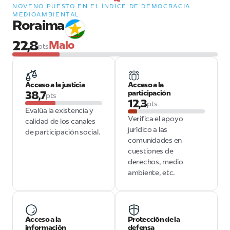
NOVENO PUESTO EN EL ÍNDICE DE DEMOCRACIA
MEDIOAMBIENTAL
Roraima
22,8
Malo
pts
Acceso a la justicia
Acceso a la
38,7
participación
pts
12,3
pts
Evalúa la existencia y
Verifica el apoyo
calidad de los canales
jurídico a las
de participación social.
comunidades en
cuestiones de
derechos, medio
ambiente, etc.
Acceso a la
Protección de la
información
defensa