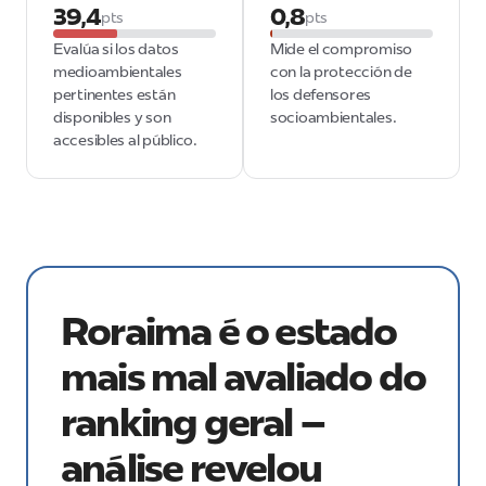
39,4
0,8
pts
pts
Evalúa si los datos
Mide el compromiso
medioambientales
con la protección de
pertinentes están
los defensores
disponibles y son
socioambientales.
accesibles al público.
Roraima é o estado
mais mal avaliado do
ranking geral –
análise revelou