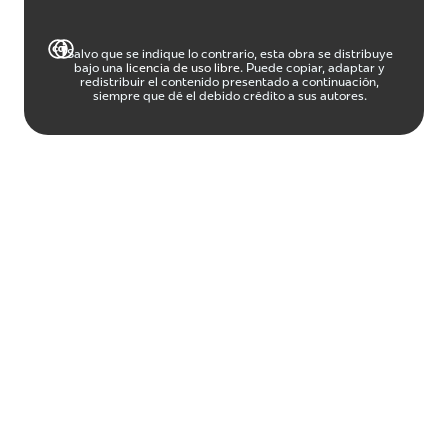
Salvo que se indique lo contrario, esta obra se distribuye
bajo una
licencia de uso libre
. Puede copiar, adaptar y
redistribuir el contenido presentado a continuación,
siempre que dé el debido crédito a sus autores.